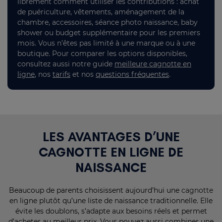
librement comment utiliser les contributions : achat
de puériculture, vêtements, aménagement de la
chambre, accessoires, séance photo naissance, baby
shower ou budget supplémentaire pour les premiers
mois. Vous n’êtes pas limité à une marque ou à une
boutique. Pour comparer les options disponibles,
consultez aussi notre guide
meilleure cagnotte en
ligne
, nos
tarifs
et nos
questions fréquentes
.
LES AVANTAGES D’UNE
CAGNOTTE EN LIGNE DE
NAISSANCE
Beaucoup de parents choisissent aujourd’hui une
cagnotte
en ligne plutôt qu’une liste de naissance traditionnelle. Elle
évite les doublons, s’adapte aux besoins réels et permet
d’acheter au meilleur prix. Vous pouvez aussi combiner une