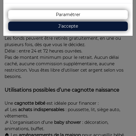
message selon le choix des invités. Le montant de la
participation est ajouté au solde de la cagnotte, après
déduction des frais applicables.
voir le
tarif appliqué par
Paramétrer
Kagnotte.com
.
J'accepte
4. Retirez les fonds quand vous le souhaitez
Les fonds peuvent être retirés gratuitement, en une ou
plusieurs fois, dès que vous le décidez.
Délai : entre 24 et 72 heures ouvrées.
Pas de montant minimum pour le retrait. Aucun délai
caché, aucune commission supplémentaire, aucune
restriction. Vous êtes libre d’utiliser cet argent selon vos
besoins.
Utilisations possibles d’une cagnotte naissance
Une
cagnotte bébé
est idéale pour financer :
👶 Les
achats indispensables
: poussette, lit, siège auto,
vêtements.
🎉 L’organisation d’une
baby shower
: décoration,
animations, buffet.
🏠 Les
aménagements de la maison
pour accueillir bébé.