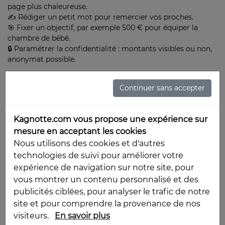
page plus chaleureuse.
✍️ Rédiger un petit mot pour remercier vos proches.
🎯 Fixer un objectif, par exemple 500 € pour équiper la
chambre de bébé.
🔒 Paramétrer la confidentialité : montants visibles ou non,
anonymat possible.
2. Partagez votre cagnotte aux amis et à la famille
Continuer sans accepter
Vous pouvez partager votre cagnotte naissance via :
✅ WhatsApp
✅ SMS
Kagnotte.com vous propose une expérience sur
✅ Messenger
mesure en acceptant les cookies
✅ Email
✅ QR code
Nous utilisons des cookies et d'autres
✅ Réseaux sociaux
technologies de suivi pour améliorer votre
En quelques secondes, tout le monde peut accéder à votre
expérience de navigation sur notre site, pour
cagnotte. Pour les étapes détaillées :
voir comment
vous montrer un contenu personnalisé et des
partager une cagnotte en ligne
.
publicités ciblées, pour analyser le trafic de notre
site et pour comprendre la provenance de nos
3. Recevez vos contributions en temps réel
visiteurs.
En savoir plus
Chaque participation apparaît rapidement, avec ou sans