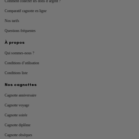
Comment collecter les dons d’argent ?
Comparatif cagnotte en ligne
Nos tarifs
Questions fréquentes
À propos
Qui sommes-nous ?
Conditions d’utilisation
Conditions liste
Nos cagnottes
Cagnotte anniversaire
Cagnotte voyage
Cagnotte soirée
Cagnotte diplôme
Cagnotte obsèques