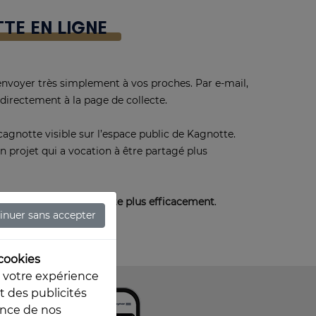
TE EN LIGNE
envoyer très simplement à vos proches. Par e-mail,
directement à la page de collecte.
cagnotte visible sur l’espace public de Kagnotte.
un projet qui a vocation à être partagé plus
 partager une cagnotte plus efficacement
.
inuer sans accepter
cookies
r votre expérience
t des publicités
ance de nos