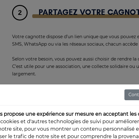
PARTAGEZ VOTRE CAGNOT
2
Votre cagnotte dispose d’un lien unique que vous pouvez 
SMS, WhatsApp ou via les réseaux sociaux, chacun accède 
Selon votre besoin, vous pouvez aussi choisir de rendre la 
C’est utile pour une association, une collecte solidaire ou 
largement.
Pour améliorer la diffusion, vous pouvez lire aussi
comment
Cont
 propose une expérience sur mesure en acceptant les 
 cookies et d'autres technologies de suivi pour améliore
notre site, pour vous montrer un contenu personnalisé e
yser le trafic de notre site et pour comprendre la proven