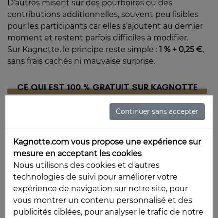
D’autres misent sur des pourboires ou des
contributions additionnelles, souvent peu lisibles
pour les participants car elles s’ajoutent au dernier
moment et restent parfois difficiles à modifier.
Sur Kagnotte, le principe reste simple :
1 % + 0,25 €
,
sans frais cachés ni mauvaise surprise.
CE QUI EST 100 % GRATUIT SUR KAGNOTTE
L’un des grands avantages de Kagnotte, c'est que
Continuer sans accepter
l’organisateur ne paie ni abonnement, ni frais de
création, de gestion ou de retrait. Les frais sont
Kagnotte.com vous propose une expérience sur
appliqués aux participations.
mesure en acceptant les cookies
Voici ce qui reste gratuit du début à la fin :
Nous utilisons des cookies et d'autres
technologies de suivi pour améliorer votre
✔️ Création de la cagnotte
expérience de navigation sur notre site, pour
✔️ Personnalisation de la page (thème, photo,
vous montrer un contenu personnalisé et des
description)
publicités ciblées, pour analyser le trafic de notre
✔️ Gestion de la cagnotte