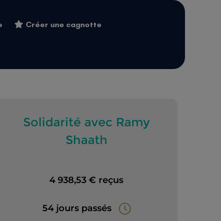
e
Créer une cagnotte
Solidarité avec Ramy
Shaath
4 938,53 € reçus
54 jours passés