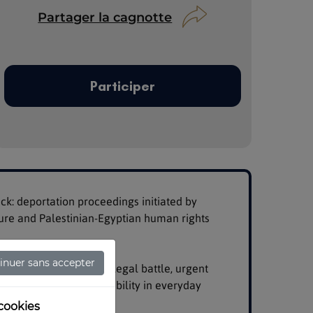
Partager la cagnotte
Participer
ack: deportation proceedings initiated by 
gure and Palestinian-Egyptian human rights 
inuer sans accepter
mily. It imposes a heavy legal battle, urgent 
ery real material instability in everyday 
cookies