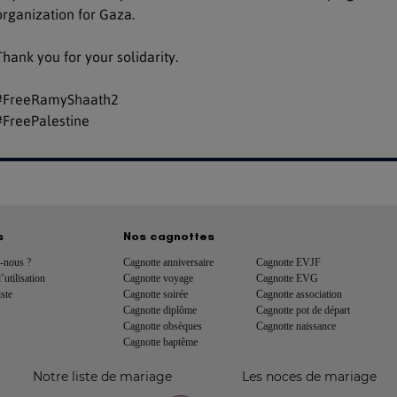
organization for Gaza.

Thank you for your solidarity.

#FreeRamyShaath2

s
Nos cagnottes
-nous ?
Cagnotte anniversaire
Cagnotte EVJF
utilisation
Cagnotte voyage
Cagnotte EVG
ste
Cagnotte soirée
Cagnotte association
Cagnotte diplôme
Cagnotte pot de départ
Cagnotte obsèques
Cagnotte naissance
Cagnotte baptême
Notre liste de mariage
Les noces de mariage