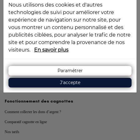
J’accepte les
conditions générales d’utilisation
et
Conditions
Nous utilisons des cookies et d'autres
Particulières
du service Kagnotte *
technologies de suivi pour améliorer votre
expérience de navigation sur notre site, pour
Acceptez-vous de nous soutenir en recevant les emails de nos
vous montrer un contenu personnalisé et des
partenaires ?
publicités ciblées, pour analyser le trafic de notre
site et pour comprendre la provenance de nos
Créer ma cagnotte
visiteurs.
En savoir plus
Paramétrer
Vous avez déjà un compte ?
Se connecter
J'accepte
Fonctionnement des cagnottes
Comment collecter les dons d’argent ?
Comparatif cagnotte en ligne
Nos tarifs